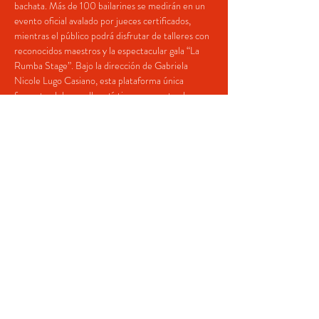
bachata. Más de 100 bailarines se medirán en un 
evento oficial avalado por jueces certificados, 
mientras el público podrá disfrutar de talleres con 
reconocidos maestros y la espectacular gala “La 
Rumba Stage”. Bajo la dirección de Gabriela 
Nicole Lugo Casiano, esta plataforma única 
fomenta el desarrollo artístico y proyecta el 
talento local hacia escenarios internacionales, 
consolidándose como el gran “Escenario de los 
Artistas” en Puerto Rico.
🗓 ️ sábado, 18 de octubre de 2025 - ⏰ 10:00 AM
🗓 ️ domingo, 19  de octubre de 2025 - ⏰ 8:00 
PM
📍 Teatro Ideal, Yauco, Puerto Rico
Share This Event