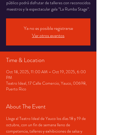
público podrá disfrutar de talleres con reconocidos
maestros y la espectacular gala “La Rumba Stage”.
Ya no es posible registrarse
Ver otros eventos
Time & Location
Oct 18, 2025, 11:00 AM – Oct 19, 2025, 6:00
PM
Teatro Ideal, 17 Calle Comercio, Yauco, 00698,
Puerto Rico
About The Event
Llega al Teatro Ideal de Yauco los días 18 y 19 de 
octubre, con un fin de semana lleno de 
competencia, talleres y exhibiciones de salsa y 