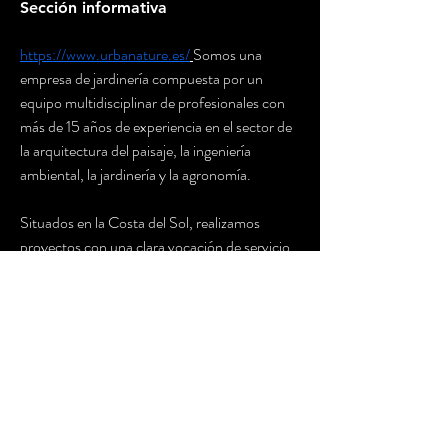
Sección informativa
https://www.urbanature.es/
Somos una 
empresa de jardinería compuesta por un 
equipo multidisciplinar de profesionales con 
más de 15 años de experiencia en el sector de 
la arquitectura del paisaje, la ingeniería 
ambiental, la jardinería y la agronomía.
Situados en la Costa del Sol, realizamos 
proyectos con una clara vocación de servicio, 
priorizando la personalización de nuestros 
trabajos y la calidad de nuestro servicio.
La apuesta por la tecnología y la innovación, 
así como la adaptación a los requerimientos y 
necesidades de nuestros clientes, forman la 
piedra angular de nuestro proyecto.