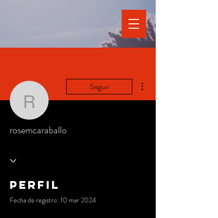
Más acciones
Seguir
rosemcaraballo
rosemcaraballo
Perfil
Fecha de registro: 10 mar 2024