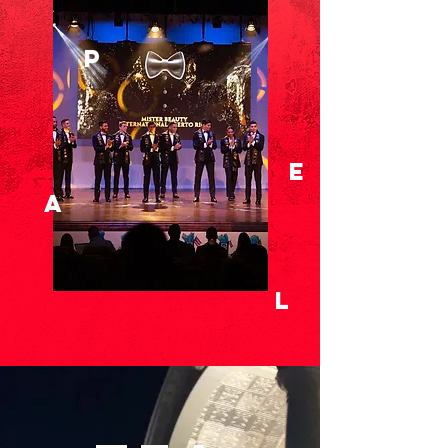
P
e
a
l