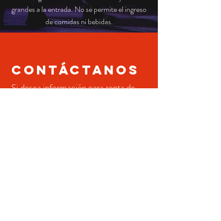
grandes a la entrada. No se permite el ingreso
de comidas ni bebidas.
CONtáctanos
Si desea información para renta de
facilidades
oprima aqui.
DIRECCIón
17 Calle Comercio
Yauco PR
EMAIL
ideal@teatroideal.com
TEL
787-333-6561