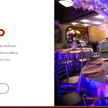
O
s disfrutar.
diovisuales y
nto uno