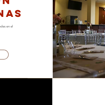
ón
nas
ades en el