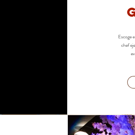
Escoge e
chef ej
ev