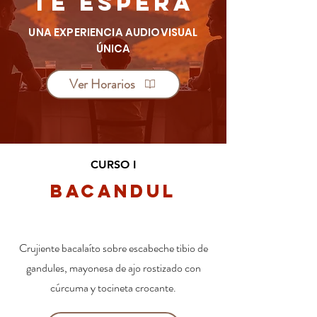
TE ESPERA
UNA EXPERIENCIA AUDIOVISUAL
ÚNICA
Ver Horarios
CURSO I
Bacandul
Crujiente bacalaíto sobre escabeche tibio de
gandules, mayonesa de ajo rostizado con
cúrcuma y tocineta crocante.