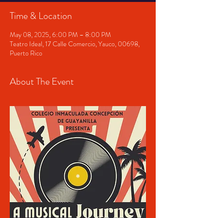
Time & Location
May 08, 2025, 6:00 PM – 8:00 PM
Teatro Ideal, 17 Calle Comercio, Yauco, 00698,
Puerto Rico
About The Event