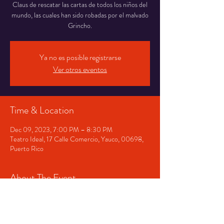
Claus de rescatar las cartas de todos los niños del
mundo, las cuales han sido robadas por el malvado
Grincho.
Ya no es posible registrarse
Ver otros eventos
Time & Location
Dec 09, 2023, 7:00 PM – 8:30 PM
Teatro Ideal, 17 Calle Comercio, Yauco, 00698,
Puerto Rico
About The Event
¡Una aventura navideña para el disfrute de toda la 
familia! 
Una producción de NUEVA ESCENA 
PR. Escrita por: Luis Cervoni