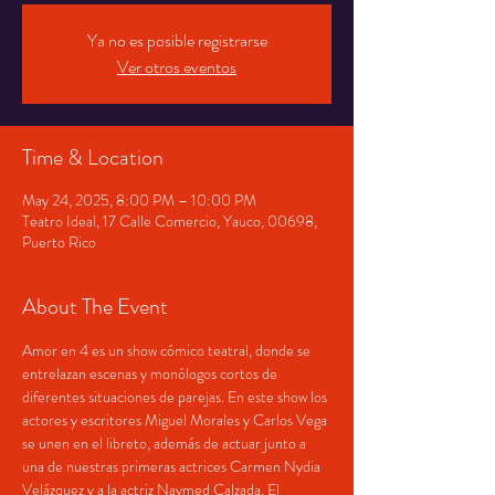
Ya no es posible registrarse
Ver otros eventos
Time & Location
May 24, 2025, 8:00 PM – 10:00 PM
Teatro Ideal, 17 Calle Comercio, Yauco, 00698,
Puerto Rico
About The Event
Amor en 4 es un show cómico teatral, donde se 
entrelazan escenas y monólogos cortos de 
diferentes situaciones de parejas. En este show los 
actores y escritores Miguel Morales y Carlos Vega 
se unen en el libreto, además de actuar junto a 
una de nuestras primeras actrices Carmen Nydia 
Velázquez y a la actriz Naymed Calzada. El 