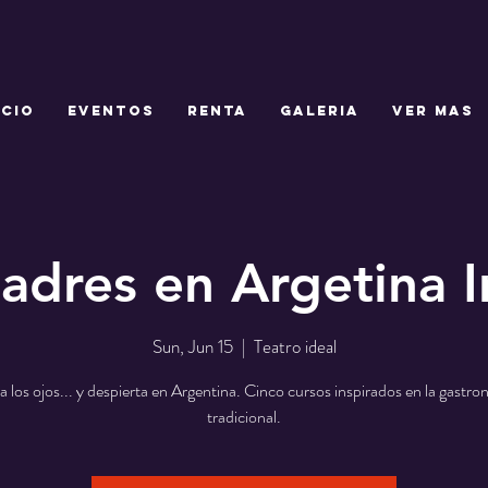
ICIO
EVENTOS
RENTA
GALERIA
Ver mas
adres en Argetina 
Sun, Jun 15
  |  
Teatro ideal
a los ojos... y despierta en Argentina. Cinco cursos inspirados en la gastr
tradicional.