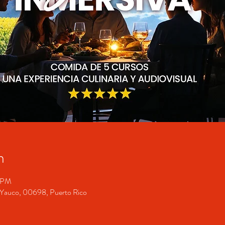
n
0 PM
o, Yauco, 00698, Puerto Rico