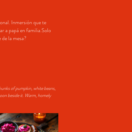
ional. Inmersión que te 
r a papá en familia.Solo 
e de la mesa?
 chunks of pumpkin, white beans, 
spoon beside it. Warm, homely 