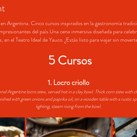
nt
ta en Argentina. Cinco cursos inspirados en la gastronomía tradic
impresionantes del país.Una cena inmersiva diseñada para celebra
, en el Teatro Ideal de Yauco. ¿Estás listo para viajar sin movert
 5 Cursos
1. Locro criollo
ional Argentine locro stew, served hot in a clay bowl. Thick corn stew with
ished with green onions and paprika oil, on a wooden table with a rustic 
lighting, steam rising from the bowl.