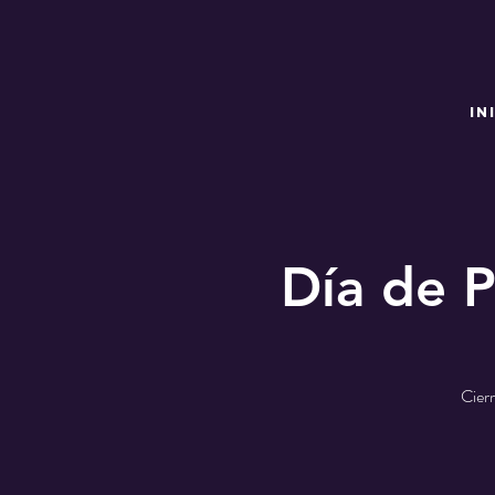
IN
Día de P
Cierr