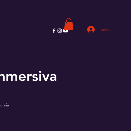
Iniciar sesión
Inmersiva
onomía