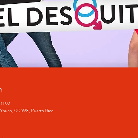
n
00 PM
o, Yauco, 00698, Puerto Rico