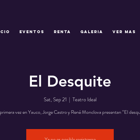
ICIO
EVENTOS
RENTA
GALERIA
Ver mas
El Desquite
Sat, Sep 21
  |  
Teatro Ideal
primera vez en Yauco, Jorge Castro y René Monclova presentan “El desqu
Ya no es posible registrarse