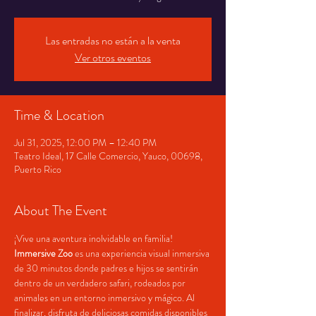
Las entradas no están a la venta
Ver otros eventos
Time & Location
Jul 31, 2025, 12:00 PM – 12:40 PM
Teatro Ideal, 17 Calle Comercio, Yauco, 00698,
Puerto Rico
About The Event
¡Vive una aventura inolvidable en familia! 
Immersive Zoo
 es una experiencia visual inmersiva 
de 30 minutos donde padres e hijos se sentirán 
dentro de un verdadero safari, rodeados por 
animales en un entorno inmersivo y mágico. Al 
finalizar, disfruta de deliciosas comidas disponibles 