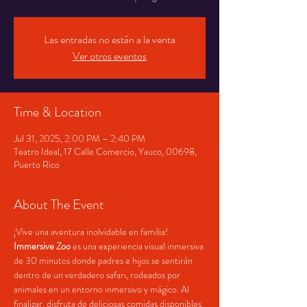
Las entradas no están a la venta
Ver otros eventos
Time & Location
Jul 31, 2025, 2:00 PM – 2:40 PM
Teatro Ideal, 17 Calle Comercio, Yauco, 00698,
Puerto Rico
About The Event
¡Vive una aventura inolvidable en familia! 
Immersive Zoo
 es una experiencia visual inmersiva 
de 30 minutos donde padres e hijos se sentirán 
dentro de un verdadero safari, rodeados por 
animales en un entorno inmersivo y mágico. Al 
finalizar, disfruta de deliciosas comidas disponibles 