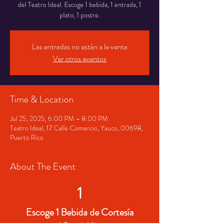
del Teatro Ideal. Escoge 1 bebida, 1 entrada, 1
plato, 1 postre.
Las entradas no están a la venta
Ver otros eventos
Time & Location
Jul 25, 2025, 6:00 PM – 8:00 PM
Teatro Ideal, 17 Calle Comercio, Yauco, 00698,
Puerto Rico
About The Event
1
Escoge 1 Bebida de Cortesía