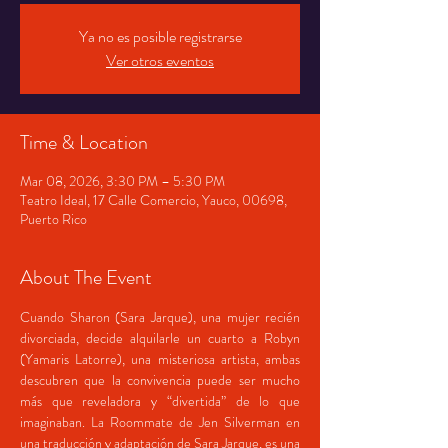
Ya no es posible registrarse
Ver otros eventos
Time & Location
Mar 08, 2026, 3:30 PM – 5:30 PM
Teatro Ideal, 17 Calle Comercio, Yauco, 00698,
Puerto Rico
About The Event
Cuando Sharon (Sara Jarque), una mujer recién 
divorciada, decide alquilarle un cuarto a Robyn 
(Yamaris Latorre), una misteriosa artista, ambas 
descubren que la convivencia puede ser mucho 
más que reveladora y “divertida” de lo que 
imaginaban. La Roommate de Jen Silverman en 
una traducción y adaptación de Sara Jarque, es una 