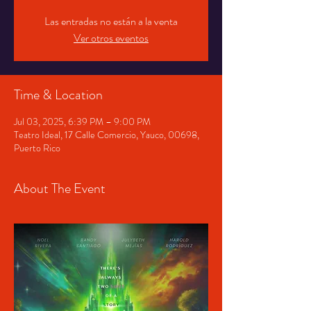
Las entradas no están a la venta
Ver otros eventos
Time & Location
Jul 03, 2025, 6:39 PM – 9:00 PM
Teatro Ideal, 17 Calle Comercio, Yauco, 00698,
Puerto Rico
About The Event