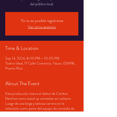
del público local.
Ya no es posible registrarse
Ver otros eventos
Time & Location
Sep 14, 2024, 8:00 PM – 10:00 PM
Teatro Ideal, 17 Calle Comercio, Yauco, 00698,
Puerto Rico
About The Event
Esta producción marca el debut de Carlitos
Ramírez como stand up comedian en solitario.
Luego de una larga y exitosa carrera en la
televisión como parte del equipo de comedia de
las producciones de Tony Mojena en Telemundo,