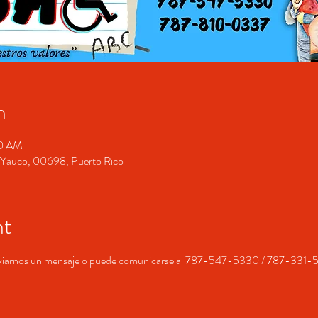
n
00 AM
o, Yauco, 00698, Puerto Rico
nt
nviarnos un mensaje o puede comunicarse al 787-547-5330 / 787-33