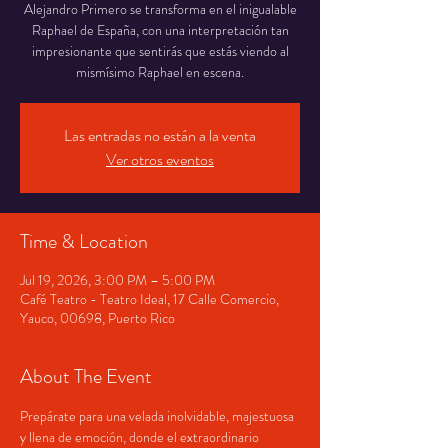
Alejandro Primero se transforma en el inigualable
Raphael de España, con una interpretación tan
impresionante que sentirás que estás viendo al
mismísimo Raphael en escena.
Las entradas no están a la venta
Ver otros eventos
Time & Location
Jul 19, 2026, 3:00 PM – 5:00 PM
Café Teatro - Teatro Ideal, 17 Calle Comercio,
Yauco, 00698, Puerto Rico
About The Event
Prepárate para una velada inolvidable, majestuosa 
y llena de emoción, donde el extraordinario 