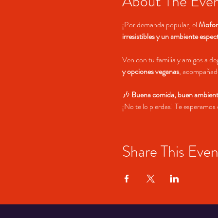
About The Eve
¡Por demanda popular, el 
Mofong
irresistibles y un ambiente espec
Ven con tu familia y amigos a d
y opciones veganas
, acompañado
🎶 
Buena comida, buen ambiente
¡No te lo pierdas! Te esperamos e
Share This Even