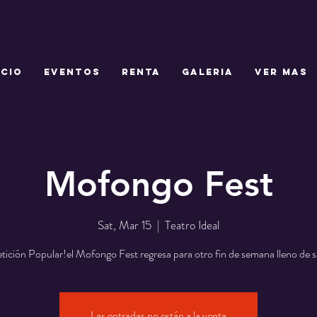
ICIO
EVENTOS
RENTA
GALERIA
Ver mas
Mofongo Fest
Sat, Mar 15
  |  
Teatro Ideal
tición Popular!el Mofongo Fest regresa para otro fin de semana lleno de 
Las entradas no están a la venta