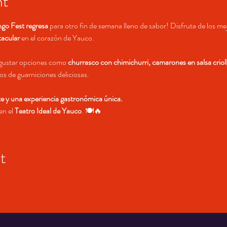
nt
o Fest regresa
 para otro fin de semana lleno de sabor! Disfruta de los me
tacular
 en el corazón de Yauco.
egustar opciones como 
churrasco con chimichurri, camarones en salsa crioll
s de guarniciones deliciosas.
 y una experiencia gastronómica única.
n el 
Teatro Ideal de Yauco
. 🍽🔥
t