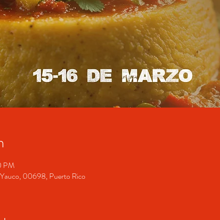
n
00 PM
o, Yauco, 00698, Puerto Rico