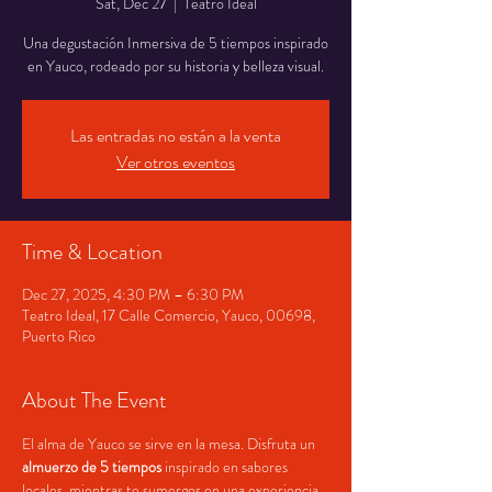
Sat, Dec 27
  |  
Teatro Ideal
Una degustación Inmersiva de 5 tiempos inspirado
en Yauco, rodeado por su historia y belleza visual.
Las entradas no están a la venta
Ver otros eventos
Time & Location
Dec 27, 2025, 4:30 PM – 6:30 PM
Teatro Ideal, 17 Calle Comercio, Yauco, 00698,
Puerto Rico
About The Event
El alma de Yauco se sirve en la mesa. Disfruta un 
almuerzo de 5 tiempos
 inspirado en sabores 
locales, mientras te sumerges en una experiencia 