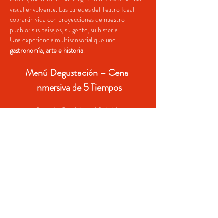
visual envolvente. Las paredes del Teatro Ideal 
cobrarán vida con proyecciones de nuestro 
pueblo: sus paisajes, su gente, su historia.
Una experiencia multisensorial que une 
gastronomía, arte e historia
.
Menú Degustación – Cena 
Inmersiva de 5 Tiempos
Curso 1 - Bacalaito del Solsticio
Bacalaíto puertorriqueño crujiente y delgado, 
coronado con un sedoso puré de lentejas en 
escabeche y láminas de prosciutto curado, en una 
composición rústica inspirada en la mesa navideña 
del campo.
Curso 2 - Sopa Tibia del Fogón Invernal
Read More >