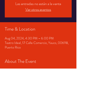
Las entradas no están a la venta
Ver otros eventos
Time & Location
Aug 04, 2024, 4:30 PM – 6:00 PM
Teatro Ideal, 17 Calle Comercio, Yauco, 00698,
Puerto Rico
About The Event
Tarde de Pizza y Vino en El Ideal. Con tu 
aportación apoyas al desarrollo cultural del Teatro 
Ideal.
Share This Event