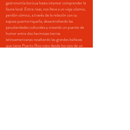
gastronomía boricua hasta intentar comprender la 
fauna local. Entre risas, nos lleva a un viaje cósmio, 
perdón cómico, a través de la relación con su 
esposa puertorriqueña, desentrañando las 
peculiaridades culturales y creando un puente de 
humor entre dos hermosas tierras 
latinoamericanas resaltando las grandes bellezas 
que tiene Puerto Rico visto desde los ojos de un 
“extranjero”.
Para esta aventura, Guianluca se buscó un 
“cómplice”, alguien que lo ayudará a enterder lo 
que 
si
 y lo que 
no
 dentro del mundo del 
entretenimiento, un profesional con amplia 
experiencia y credibilidad en Puerto Rico y nadie 
mejor que Francisco Zamora quien con su vasto 
conocimiento y gran sentido del humor hace con 
Gianluca una pareja ideal.
Share This Event