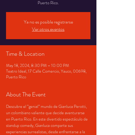
Puerto Rico.
Ya no es posible registrarse
Ver otros eventos
Time & Location
May 18, 2024, 8:30 PM – 10:00 PM
Teatro Ideal, 17 Calle Comercio, Yauco, 00698,
Puerto Rico
About The Event
Descubre el “genial” mundo de Gianluca Perotti, 
un colombiano valiente que decide aventurarse 
en Puerto Rico. En este divertido espectáculo de 
standup comedy, Gianluca comparte sus 
experiencias surrealistas, desde enfrentarse a la 