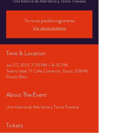
Una historia de Ada libros y Tecno Traviesa
Ya no es posible registrarse
Ver otros eventos
Time & Location
Jun 02, 2023, 7:00 PM – 8:30 PM
Teatro Ideal, 17 Calle Comercio, Yauco, 00698,
Puerto Rico
About The Event
Una historia de Ada libros y Tecno Traviesa
Tickets