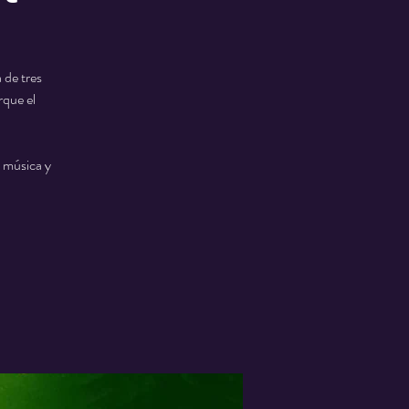
 de tres
rque el
 música y