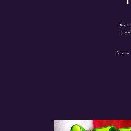
“Alerta
duende
Guiados 