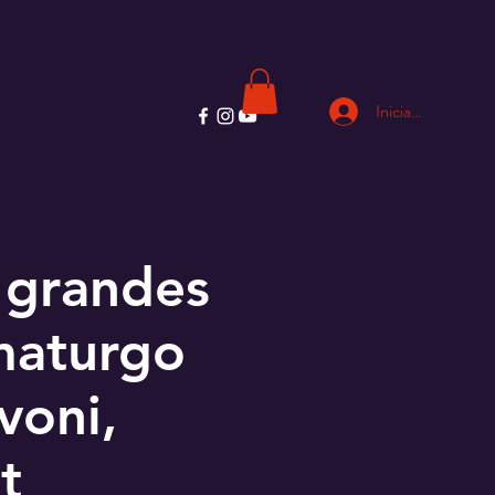
Iniciar sesión
 grandes
amaturgo
voni,
t