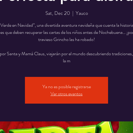
Sat, Dec 20
  |  
Yauco
 Verde en Navidad”, una divertida aventura navideña que cuenta la historia
s que deben recuperar las cartas de los niños antes de Nochebuena… ¡po
travieso Grincho las ha robado!
por Santa y Mamá Claus, viajarán por el mundo descubriendo tradiciones,
la m
Ya no es posible registrarse
Ver otros eventos