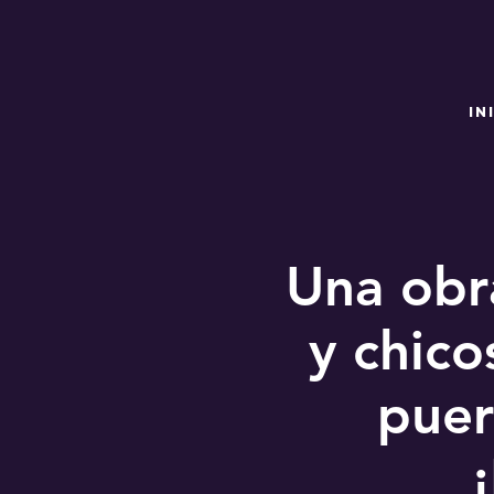
IN
Una obr
y chico
puer