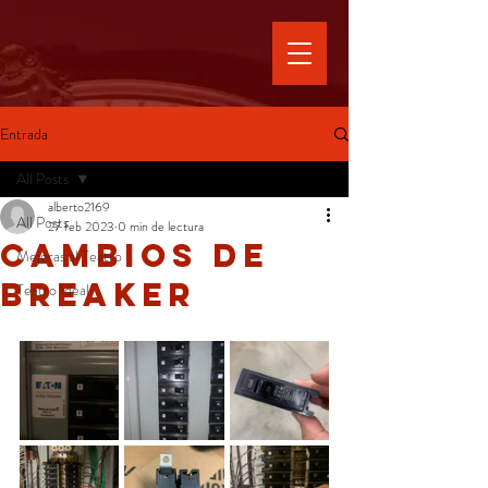
Entrada
All Posts
alberto2169
All Posts
27 feb 2023
0 min de lectura
Cambios de
Mejoras al Teatro
Breaker
Teatro Ideal