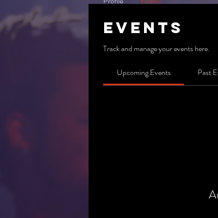
Profile
Events
Events
Track and manage your events here.
Upcoming Events
Past E
A