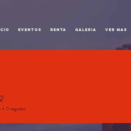
ICIO
EVENTOS
RENTA
GALERIA
Ver mas
12
s
0
seguidos